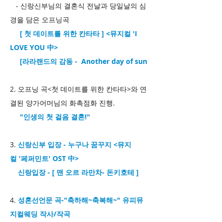
- 신랑신부님의 결혼식 전날과 당일날의 심
경을 담은 오프닝곡
[ 첫 데이트를 위한 칸타타 ] <뮤지컬 'I
LOVE YOU 中>
[라라랜드의 감동 - Another day of sun
2. 오프닝 곡<첫 데이트를 위한 칸타타>와 연
결된 양가어머님의 화촉점화 진행.
"인생의 첫 걸음 결혼!"
3.
신랑신부 입장 - 누구나 꿈꾸지 <뮤지
컬 '페퍼민트' OST 中>
신랑입장 - [ 맨 오르 라만차- 돈키호테 ]
4.
성혼선언문 곡-"축하해~축복해~" 유피뮤
지컬웨딩 작사/작곡