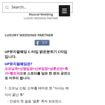
UP
Musical Wedding
LUXURY WEDDING PARTNER
LUXURY WEDDING PARTNER
공유
UP뮤지컬웨딩 C-타입 밝은분위기 C타입
입니다.
UP뮤지컬웨딩은?
오프닝곡+신랑입장+신부입장+성혼선언+축
가+행진곡
으로 스토리를 담은 한 편의 공연으
로 마무리 됩니다.
1. 오프닝 신랑, 신부를 테마로 한 "식사는 예
식이 끝난 후"
- 인생의 첫 걸음 '결혼' 족자 퍼포먼스